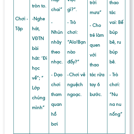
trời
thao
tròn to.
chai”
gì?”.
mưa”
tác
Chơi -
-Nghe
-
- Trò
vai: Bế
- Cho
Tập
hát,
Nhún
chơi:
búp
trẻ làm
VĐTN
nhảy
“Alo!Bạn
bê, ru
quen
bài
theo
nào
búp
với
hát: ‘Đi
nhạc.
đấy?”
bê.
thao
học
- Dạo
-Chơi vẽ
tác rửa
- Trò
về”; “
chơi
nguệch
tay 6
chơi:
Lớp
tham
ngoạc.
bước.
“Nu
chúng
quan
na nu
mình”
hồ
nống”
bơi