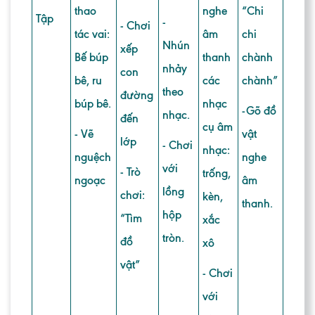
thao
nghe
“Chi
Tập
-
- Chơi
tác vai:
âm
chi
Nhún
xếp
Bế búp
thanh
chành
nhảy
con
bê, ru
các
chành”
theo
đường
búp bê.
nhạc
-Gõ đồ
nhạc.
đến
cụ âm
- Vẽ
vật
lớp
- Chơi
nhạc:
nguệch
nghe
với
- Trò
trống,
ngoạc
âm
lồng
chơi:
kèn,
thanh.
hộp
“Tìm
xắc
tròn.
đồ
xô
vật”
- Chơi
với