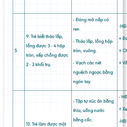
- Đóng mở nắp có
-
HĐ 
ren.
9. Trẻ biết tháo lắp,
+ Đ
- Tháo lắp, lồng hộp
lồng được 3 - 4 hộp
5
tròn, vuông.
+ Ch
tròn, xếp chồng được
- Vạch các nét
+ V
2 - 3 khối trụ.
nguệch ngoạc bằng
ngón tay.
- HĐ
- Tập tự xúc ăn bằng
+ Xe
thìa, uống nước
bằng cốc.
-HĐ 
13. Trẻ làm được một