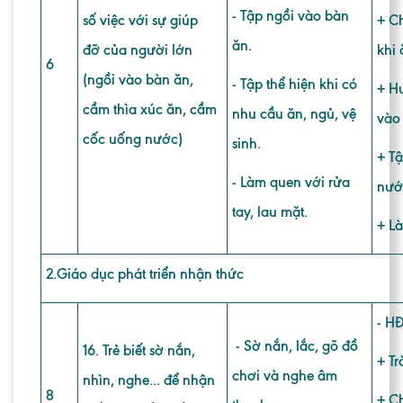
- Tập ngồi vào bàn
số việc với sự giúp
+ Ch
ăn.
đỡ của người lớn
khi 
6
(ngồi vào bàn ăn,
- Tập thể hiện khi có
+ H
cầm thìa xúc ăn, cầm
nhu cầu ăn, ngủ, vệ
vào
cốc uống nước)
sinh.
+ T
- Làm quen với rửa
nướ
tay, lau mặt.
+ L
2
.Giáo dục phát triển nhận thức
- HĐ
- Sờ nắn, lắc, gõ đồ
16. Trẻ biết sờ nắn,
+ Tr
chơi và nghe âm
nhìn, nghe... để nhận
8
+ Ch