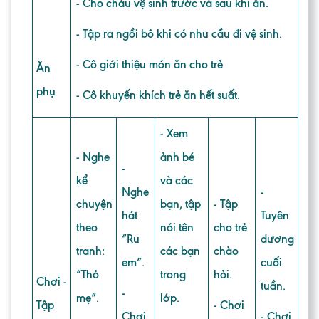
- Cho cháu vệ sinh trước và sau khi ăn.
- Tập ra ngồi bô khi có nhu cầu đi vệ sinh.
- Cô giới thiệu món ăn cho trẻ
Ăn
phụ
- Cô khuyến khích trẻ ăn hết suất.
-
Xem
- Nghe
ảnh bé
-
kể
và các
Nghe
-
chuyện
bạn, tập
- Tập
hát
Tuyên
theo
nói tên
cho trẻ
“Ru
dương
tranh:
các bạn
chào
em”.
cuối
“Thỏ
trong
hỏi.
Chơi -
tuần.
-
mẹ”.
lớp.
Tập
- Chơi
Chơi
- Chơi