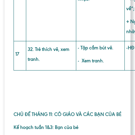
về”
+ N
nhả
- Tập cầm bút vẽ.
-HĐ
32. Trẻ thích vẽ, xem
17
tranh.
- Xem tranh.
CHỦ ĐỀ THÁNG 11: CÔ GIÁO VÀ CÁC BẠN CỦA BÉ
Kế hoạch tuần 1&3: Bạn của bé