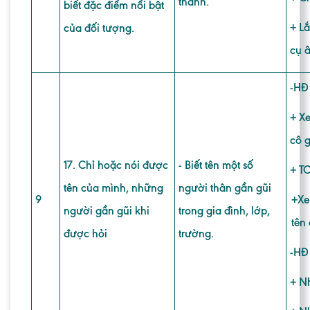
thanh.
biết đặc điểm nổi bật
+ L
của đối tượng.
cụ â
-
HĐ 
+ X
cô 
17. Chỉ hoặc nói được
-
Biết tên một số
+ TC
tên của mình, những
người thân gần gũi
9
+Xe
người gần gũi khi
trong gia đình, lớp,
tên
được hỏi
trường.
-
HĐ 
+ Nh