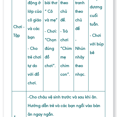
động ở
bài thơ
theo
tranh
dương
lớp của
“ Cô
chủ
theo
cuối
cô giáo
và mẹ”
đề.
chủ
tuần.
Chơi -
và các
đề
- Chơi:
- Trò
Tập
- Chơi
bạn
“Chọn
chơi
-
với búp
- Cho
đúng
“Chim
Nhún
bê
trẻ chơi
đồ
mẹ
nhảy
tự do
chơi”.
chim
theo
với đồ
con”.
nhạc.
chơi.
-Cho cháu vệ sinh trước và sau khi ăn.
Hướng dẫn trẻ và các bạn ngồi vào bàn
ăn ngay ngắn.