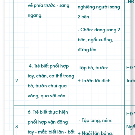
-HĐ 
về phía trước - sang
nghiêng người sang
ngang.
2 bên.
- Chân: dang sang 2
bên, ngồi xuống,
đứng lên.
4. Trẻ biết phối hợp
Tập bò, trườn:
HĐ 
tay, chân, cơ thể trong
2
+ Trườn tới đích.
Trườ
bò, trườn chui qua
vòng, qua vật cản.
6. Trẻ biết thực hiện
HĐ 
- Tập tung, ném:
phối hợp vận động
3
Ngồ
tay - mắt: biết lăn - bắt
+ Ngồi lăn bóng.