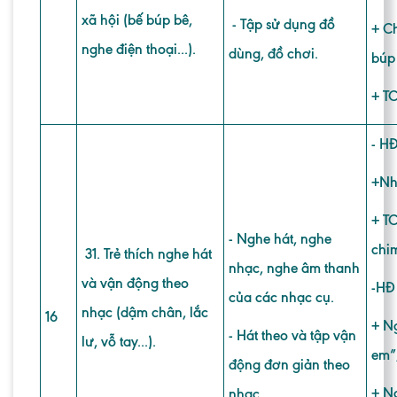
xã hội (bế búp bê,
- Tập sử dụng đồ
+ Ch
nghe điện thoại...).
dùng, đồ chơi.
búp
+ TC
- HĐ
+Nh
+ TC
- Nghe hát, nghe
chi
31. Trẻ thích nghe hát
nhạc, nghe âm thanh
và vận động theo
-
HĐ 
của các nhạc cụ.
nhạc (dậm chân, lắc
16
+ Ng
- Hát theo và tập vận
lư, vỗ tay...).
em”
động đơn giản theo
+ Ng
nhạc.