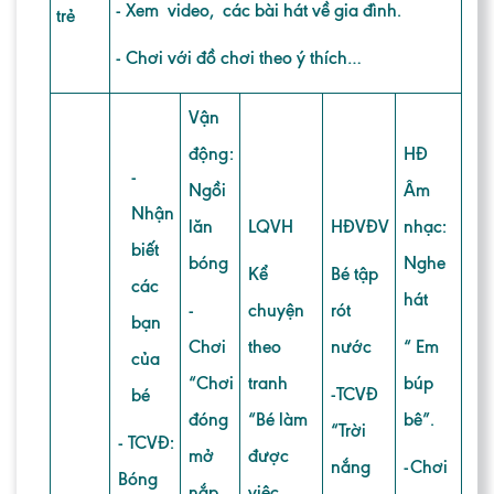
- Xem video, các bài hát về gia đình.
trẻ
- Chơi với đồ chơi theo ý thích…
Vận
động:
HĐ
-
Ngồi
Âm
Nhận
lăn
LQVH
HĐVĐV
nhạc:
biết
bóng
Nghe
Kể
Bé tập
các
hát
-
chuyện
rót
bạn
Chơi
theo
nước
“ Em
của
“Chơi
tranh
búp
-TCVĐ
bé
đóng
“Bé làm
bê”.
“Trời
- TCVĐ:
mở
được
nắng
-Chơi
Bóng
nắp
việc