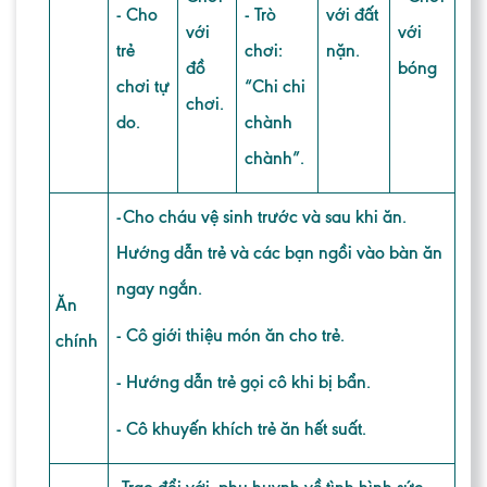
- Cho
- Trò
với đất
với
với
trẻ
chơi:
nặn.
đồ
bóng
chơi tự
“Chi chi
chơi.
do.
chành
chành”.
-Cho cháu vệ sinh trước và sau khi ăn.
Hướng dẫn trẻ và các bạn ngồi vào bàn ăn
ngay ngắn.
Ăn
- Cô giới thiệu món ăn cho trẻ.
chính
- Hướng dẫn trẻ gọi cô khi bị bẩn.
- Cô khuyến khích trẻ ăn hết suất.