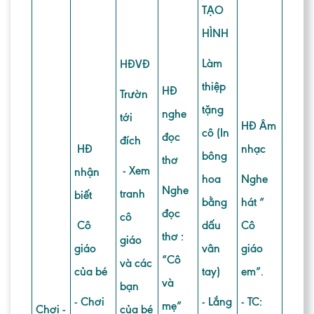
TẠO
HÌNH
Làm
HĐVĐ
thiệp
HĐ
Trườn
tặng
nghe
tới
HĐ Âm
cô (In
đọc
đích
HĐ
nhạc
bông
thơ
- Xem
nhận
hoa
Nghe
Nghe
tranh
biết
bằng
hát “
đọc
cô
Cô
dấu
Cô
thơ :
giáo
giáo
vân
giáo
“Cô
và các
của bé
tay)
em”.
và
bạn
- Chơi
- Lắng
- TC:
mẹ”
Chơi -
của bé