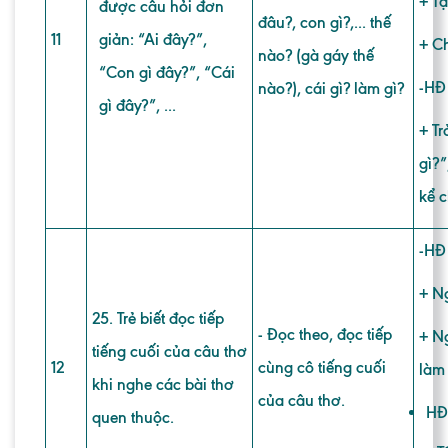
+ T
được câu hỏi đơn
đâu?, con gì?,... thế
11
giản: “Ai đây?”,
+ C
nào? (gà gáy thế
“Con gì đây?”, “Cái
-HĐ 
nào?), cái gì? làm gì?
gì đây?”, ...
+ Tr
gì?”
kể c
-HĐ 
+ N
25. Trẻ biết đọc tiếp
- Đọc theo, đọc tiếp
+ Ng
tiếng cuối của câu thơ
12
cùng cô tiếng cuối
làm
khi nghe các bài thơ
của câu thơ.
HĐ
quen thuộc.