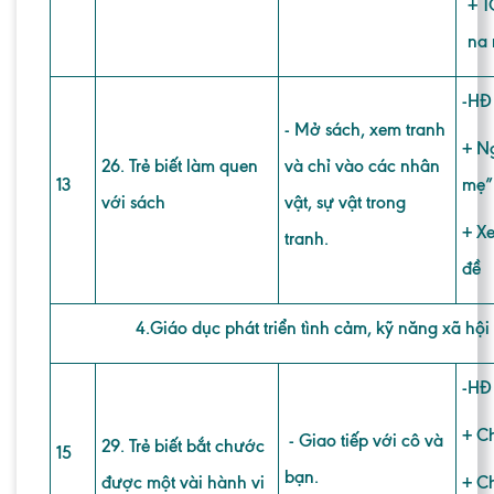
+ T
na 
-HĐ
- Mở sách, xem tranh
+ N
26. Trẻ biết làm quen
và chỉ vào các nhân
13
mẹ”
với sách
vật, sự vật trong
+ Xe
tranh.
đề
4.Giáo dục phát triển tình cảm, kỹ năng xã hội 
-HĐ
+ C
- Giao tiếp với cô và
29. Trẻ biết bắt chước
15
bạn.
được một vài hành vi
+ Ch