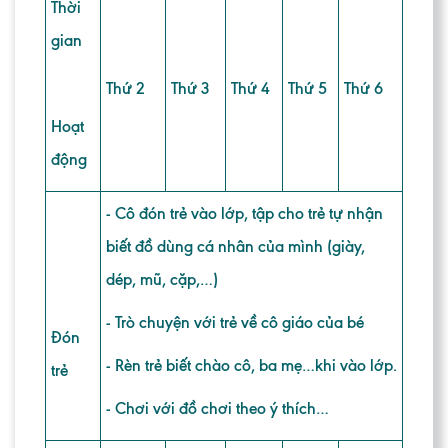
Thời
gian
Thứ 2
Thứ 3
Thứ 4
Thứ 5
Thứ 6
Hoạt
động
- Cô đón trẻ vào lớp, tập cho trẻ tự nhận
biết đồ dùng cá nhân của mình (giày,
dép, mũ, cặp,…)
- Trò chuyện với trẻ về cô giáo của bé
Đón
- Rèn trẻ biết chào cô, ba mẹ…khi vào lớp.
trẻ
- Chơi với đồ chơi theo ý thích…