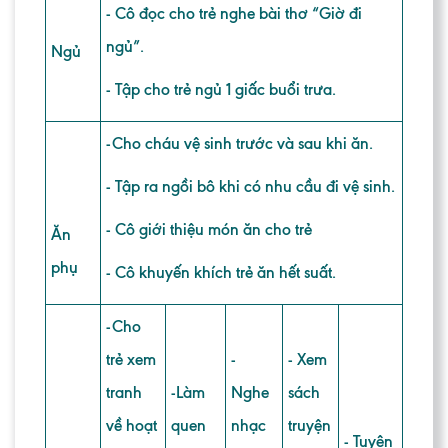
- Cô đọc cho trẻ nghe bài thơ “Giờ đi
ngủ”.
Ngủ
- Tập cho trẻ ngủ 1 giấc buổi trưa.
-Cho cháu vệ sinh trước và sau khi ăn.
- Tập ra ngồi bô khi có nhu cầu đi vệ sinh.
- Cô giới thiệu món ăn cho trẻ
Ăn
phụ
- Cô khuyến khích trẻ ăn hết suất.
-Cho
trẻ xem
-
- Xem
tranh
-
Làm
Nghe
sách
về hoạt
quen
nhạc
truyện
- Tuyên