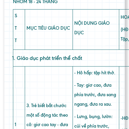
NHÓM 18 - 24 THÁNG
S
HO
NỘI DUNG GIÁO
T
MỤC TIÊU GIÁO DỤC
(HĐ 
DỤC
Tập,
T
Giáo dục phát triển thể chất
- Hô hấp: tập hít thở.
- Tay: giơ cao, đưa
phía trước, đưa sang
ngang, đưa ra sau.
3. Trẻ biết bắt chước
một số động tác theo
- Lưng, bụng, lườn:
-HĐ 
1
cô: giơ cao tay - đưa
cúi về phía trước,