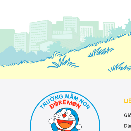
LI
Giớ
Dà