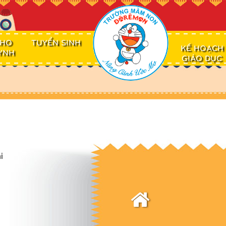
CHO
TUYỂN SINH
KẾ HOẠCH
YNH
GIÁO DỤC
i